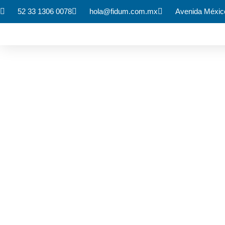
52 33 1306 0078
hola@fidum.com.mx
Avenida México